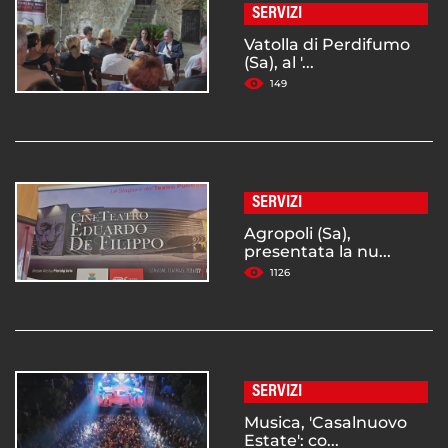
SERVIZI
Vatolla di Perdifumo
(Sa), al '...
149
SERVIZI
Agropoli (Sa),
presentata la nu...
1126
SERVIZI
Musica, 'Casalnuovo
Estate': co...