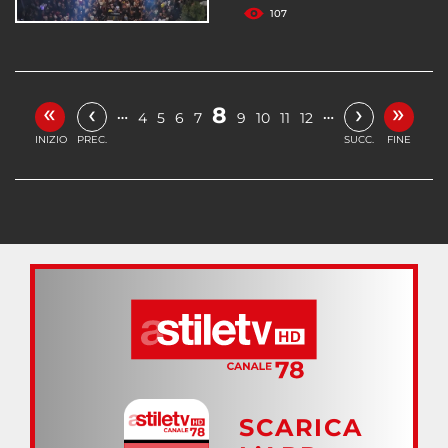
107
«
»
‹
›
8
…
…
4
5
6
7
9
10
11
12
INIZIO
PREC.
SUCC.
FINE
SCARICA