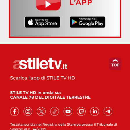
L’APP
Scarica l'app di STILE TV HD
STILE TV HD in onda su:
CANALE 78 DEL DIGITALE TERRESTRE
Testata iscritta nel Registro della Stampa presso il Tribunale di
Salerno al n. 34/2009