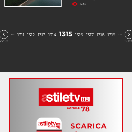
1242
‹
›
1315
…
…
1311
1312
1313
1314
1316
1317
1318
1319
PREC.
SUCC
SCARICA