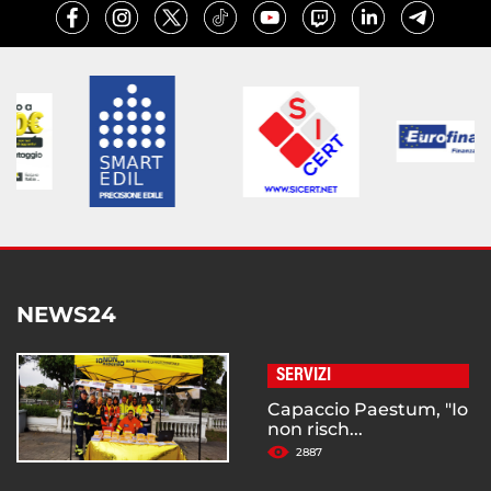
NEWS24
SERVIZI
Capaccio Paestum, "Io
non risch...
2887