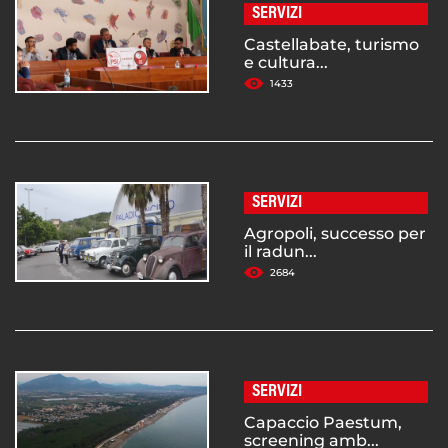
SERVIZI
Castellabate, turismo
e cultura...
1433
SERVIZI
Agropoli, successo per
il radun...
2684
SERVIZI
Capaccio Paestum,
screening amb...