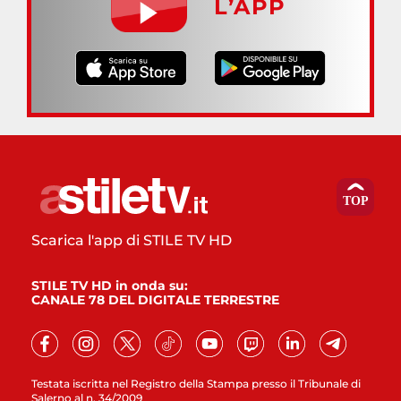
L’APP
Scarica l'app di STILE TV HD
STILE TV HD in onda su:
CANALE 78 DEL DIGITALE TERRESTRE
Testata iscritta nel Registro della Stampa presso il Tribunale di
Salerno al n. 34/2009