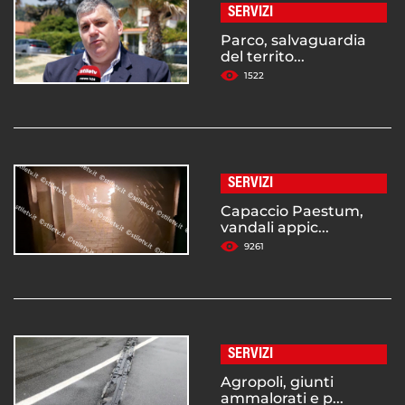
SERVIZI
Parco, salvaguardia
del territo...
1522
SERVIZI
Capaccio Paestum,
vandali appic...
9261
SERVIZI
Agropoli, giunti
ammalorati e p...