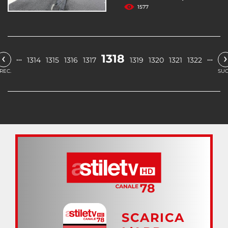
1577
‹
›
1318
…
…
1314
1315
1316
1317
1319
1320
1321
1322
REC.
SUC
SCARICA