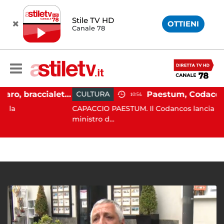
Stile TV HD
OTTIENI
Canale 78
Martina Carbonaro, braccialetto elettronico per i genitori della 14enne uccisa dall'ex
CULTURA
10:54
CAPACCIO PAESTUM. Il Codancos lancia un appello
ministro d...