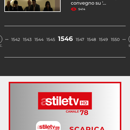
convegno su '...
5414
1546
…
…
1542
1543
1544
1545
1547
1548
1549
1550
C.
SCARICA