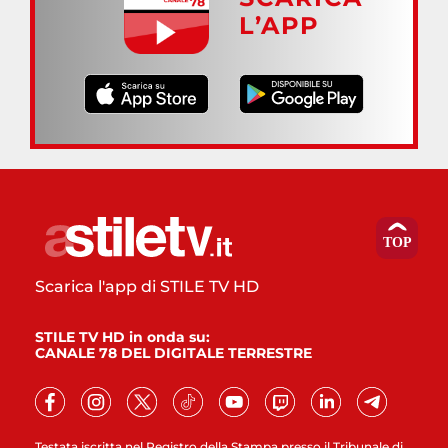
L’APP
Scarica l'app di STILE TV HD
STILE TV HD in onda su:
CANALE 78 DEL DIGITALE TERRESTRE
Testata iscritta nel Registro della Stampa presso il Tribunale di