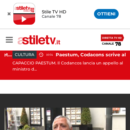
Stile TV HD
OTTIENI
Canale 78
Martina Carbonaro, braccialetto elettronico per i genitori della 14enne uccisa dall'ex
Paestum, Codacons scrive al ministro Giuli: "Rilanciare scavi dell'Anfiteatro nell'area archeologica"
CULTURA
10:54
CAPACCIO PAESTUM. Il Codancos lancia un appello al
ministro d...