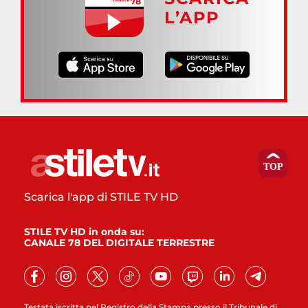
L’APP
Scarica l'app di STILE TV HD
STILE TV HD in onda su:
CANALE 78 DEL DIGITALE TERRESTRE
Testata iscritta nel Registro della Stampa presso il Tribunale di