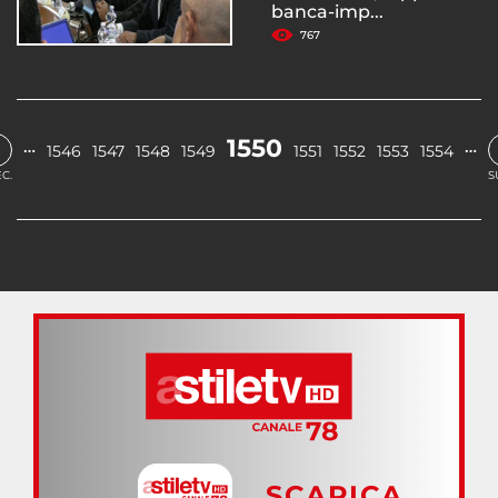
banca-imp...
767
1550
…
…
1546
1547
1548
1549
1551
1552
1553
1554
C.
S
SCARICA