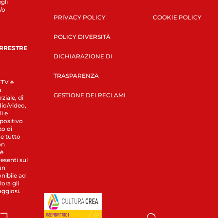
gli
/o
PRIVACY POLICY
COOKIE POLICY
POLICY DIVERSITÀ
ERRESTRE
DICHIARAZIONE DI
TRASPARENZA
LETV è
a
GESTIONE DEI RECLAMI
ziale, di
dio/video,
i e
spositivo
zo di
 e tutto
on
 è
esenti sul
un
nibile ad
ora gli
aggiosi.