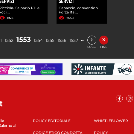
SERVIZI
SERVIZI
Picciola-Calpazio 1-1: le
Capaccio, convention
voci ...
Forza Ital...
1925
7002
»
›
1553
…
1
1552
1554
1555
1556
1557
SUCC.
FINE
lla
POLICY EDITORIALE
WHISTLEBLOWER
Salerno al
CODICE ETICO CONDOTTA
POLICY