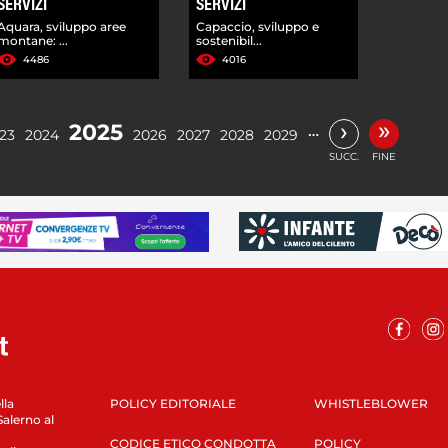
SERVIZI
SERVIZI
Aquara, sviluppo aree
Capaccio, sviluppo e
montane: ...
sostenibil...
4486
4016
»
›
2025
…
23
2024
2026
2027
2028
2029
SUCC.
FINE
lla
POLICY EDITORIALE
WHISTLEBLOWER
Salerno al
CODICE ETICO CONDOTTA
POLICY