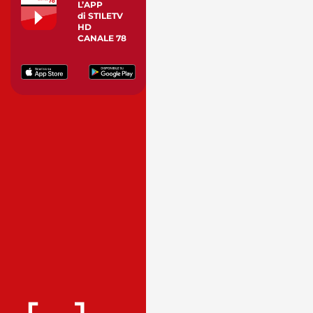
L’APP
di STILETV
HD
CANALE 78