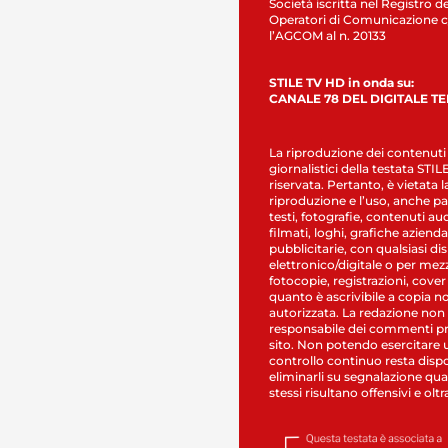
Società iscritta nel Registro de
Operatori di Comunicazione c
l’AGCOM al n. 20133
STILE TV HD in onda su:
CANALE 78 DEL DIGITALE T
La riproduzione dei contenuti
giornalistici della testata STI
riservata. Pertanto, è vietata l
riproduzione e l’uso, anche par
testi, fotografie, contenuti au
filmati, loghi, grafiche aziendal
pubblicitarie, con qualsiasi di
elettronico/digitale o per mez
fotocopie, registrazioni, cover
quanto è ascrivibile a copia n
autorizzata. La redazione non
responsabile dei commenti pr
sito. Non potendo esercitare 
controllo continuo resta dispo
eliminarli su segnalazione qual
stessi risultano offensivi e oltr