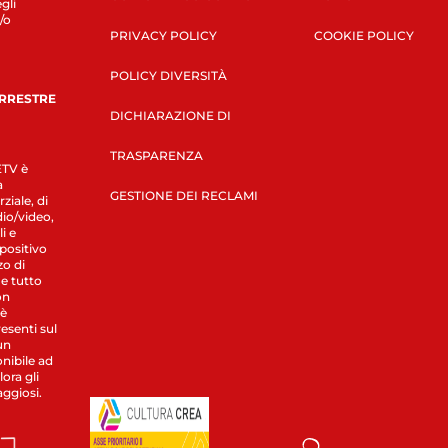
gli
/o
PRIVACY POLICY
COOKIE POLICY
POLICY DIVERSITÀ
ERRESTRE
DICHIARAZIONE DI
TRASPARENZA
LETV è
a
GESTIONE DEI RECLAMI
ziale, di
dio/video,
i e
spositivo
zo di
 e tutto
on
 è
esenti sul
un
nibile ad
ora gli
aggiosi.