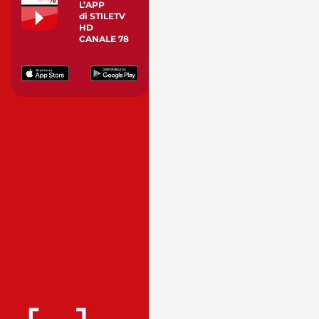
L’APP
di STILETV
HD
CANALE 78