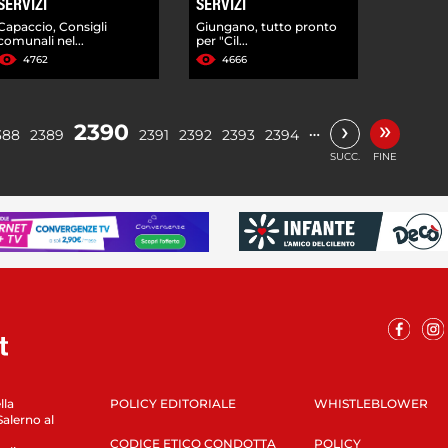
SERVIZI
SERVIZI
Capaccio, Consigli
Giungano, tutto pronto
comunali nel...
per "Cil...
4762
4666
»
›
2390
…
388
2389
2391
2392
2393
2394
SUCC.
FINE
lla
POLICY EDITORIALE
WHISTLEBLOWER
Salerno al
CODICE ETICO CONDOTTA
POLICY