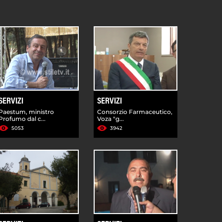
SERVIZI
SERVIZI
Paestum, ministro
Consorzio Farmaceutico,
Profumo dal c...
Voza "g...
5053
3942