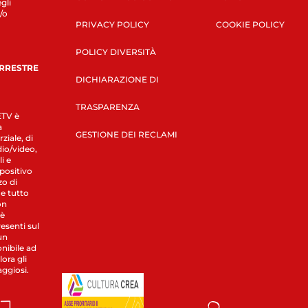
gli
/o
PRIVACY POLICY
COOKIE POLICY
POLICY DIVERSITÀ
ERRESTRE
DICHIARAZIONE DI
TRASPARENZA
LETV è
a
GESTIONE DEI RECLAMI
ziale, di
dio/video,
i e
spositivo
zo di
 e tutto
on
 è
esenti sul
un
nibile ad
ora gli
aggiosi.