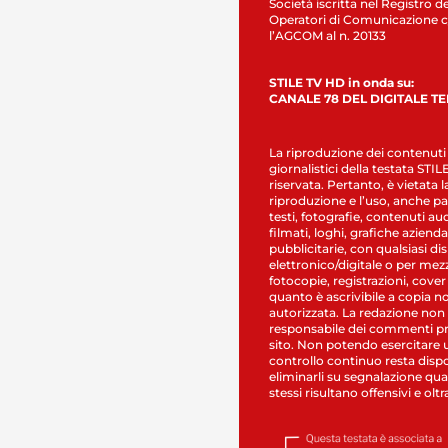
Società iscritta nel Registro de
Operatori di Comunicazione c
l’AGCOM al n. 20133
STILE TV HD in onda su:
CANALE 78 DEL DIGITALE T
La riproduzione dei contenuti
giornalistici della testata STI
riservata. Pertanto, è vietata l
riproduzione e l’uso, anche par
testi, fotografie, contenuti au
filmati, loghi, grafiche aziendal
pubblicitarie, con qualsiasi di
elettronico/digitale o per mez
fotocopie, registrazioni, cover
quanto è ascrivibile a copia n
autorizzata. La redazione non
responsabile dei commenti pr
sito. Non potendo esercitare 
controllo continuo resta dispo
eliminarli su segnalazione qual
stessi risultano offensivi e oltr