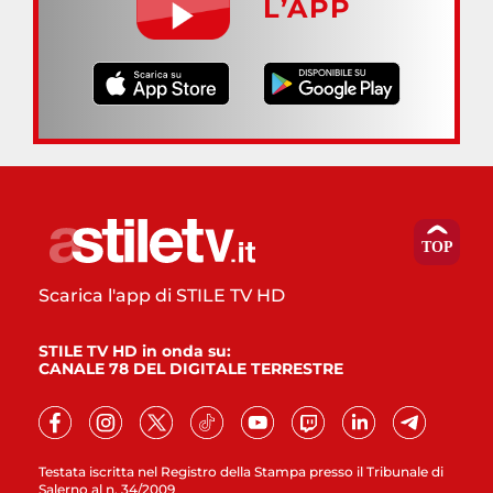
L’APP
Scarica l'app di STILE TV HD
STILE TV HD in onda su:
CANALE 78 DEL DIGITALE TERRESTRE
Testata iscritta nel Registro della Stampa presso il Tribunale di
Salerno al n. 34/2009