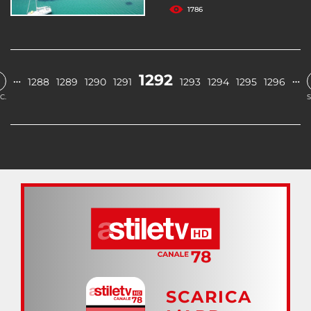
1786
1292
…
…
1288
1289
1290
1291
1293
1294
1295
1296
C.
S
SCARICA