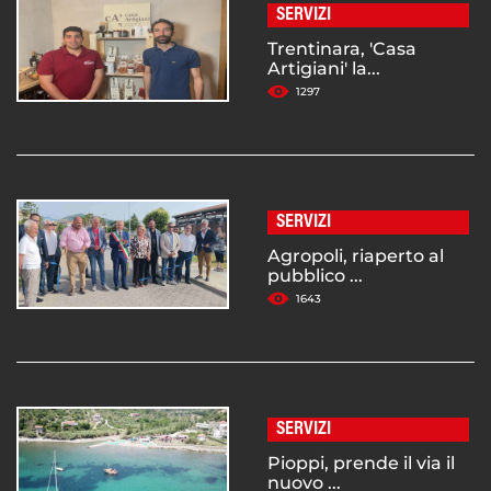
SERVIZI
Trentinara, 'Casa
Artigiani' la...
1297
SERVIZI
Agropoli, riaperto al
pubblico ...
1643
SERVIZI
Pioppi, prende il via il
nuovo ...