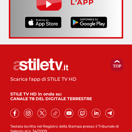
L’APP
Scarica l'app di STILE TV HD
STILE TV HD in onda su:
CANALE 78 DEL DIGITALE TERRESTRE
Testata iscritta nel Registro della Stampa presso il Tribunale di
Salerno al n. 34/2009