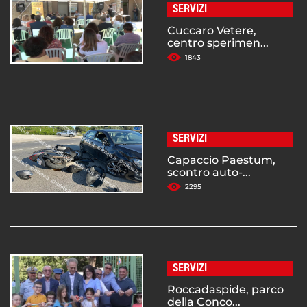
SERVIZI
Cuccaro Vetere,
centro sperimen...
1843
SERVIZI
Capaccio Paestum,
scontro auto-...
2295
SERVIZI
Roccadaspide, parco
della Conco...