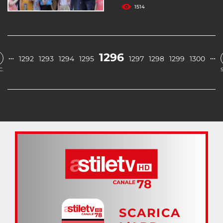
1514
1296
…
…
1292
1293
1294
1295
1297
1298
1299
1300
C.
SCARICA