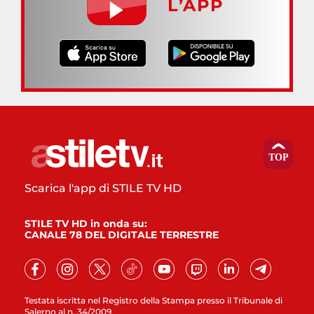
L’APP
Scarica l'app di STILE TV HD
STILE TV HD in onda su:
CANALE 78 DEL DIGITALE TERRESTRE
Testata iscritta nel Registro della Stampa presso il Tribunale di
Salerno al n. 34/2009