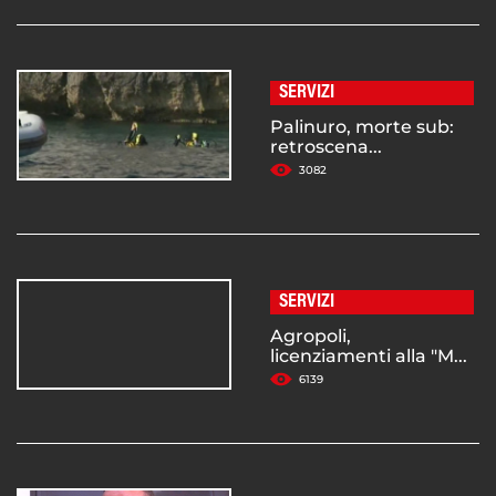
SERVIZI
Palinuro, morte sub:
retroscena...
3082
SERVIZI
Agropoli,
licenziamenti alla "M...
6139