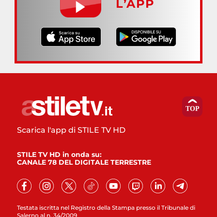
L’APP
Scarica l'app di STILE TV HD
STILE TV HD in onda su:
CANALE 78 DEL DIGITALE TERRESTRE
Testata iscritta nel Registro della Stampa presso il Tribunale di
Salerno al n. 34/2009