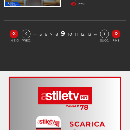
2735
«
»
‹
›
9
…
…
5
6
7
8
10
11
12
13
INIZIO
PREC.
SUCC.
FINE
SCARICA