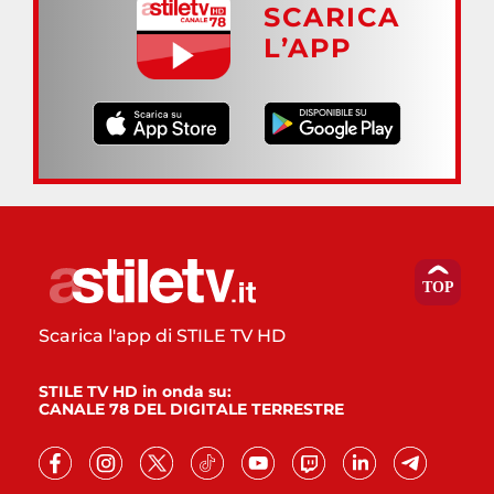
SCARICA
L’APP
Scarica l'app di STILE TV HD
STILE TV HD in onda su:
CANALE 78 DEL DIGITALE TERRESTRE