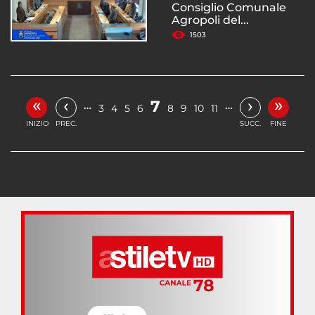
Consiglio Comunale
Agropoli del...
1503
«
»
‹
›
7
…
…
3
4
5
6
8
9
10
11
INIZIO
PREC.
SUCC.
FINE