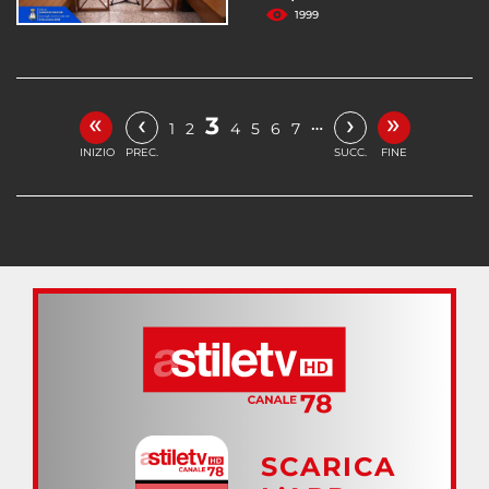
1999
«
»
‹
›
3
…
1
2
4
5
6
7
INIZIO
PREC.
SUCC.
FINE
SCARICA