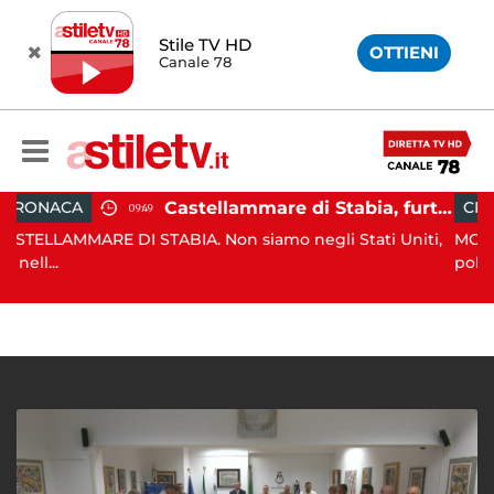
Stile TV HD
OTTIENI
Canale 78
Castellammare di Stabia, furto dal parrucchiere con cappuccio bianco e machete: 53enne in manette
CRONACA
09:49
06:17
I STABIA. Non siamo negli Stati Uniti,
MONTECORICE. Blitz c
pol...