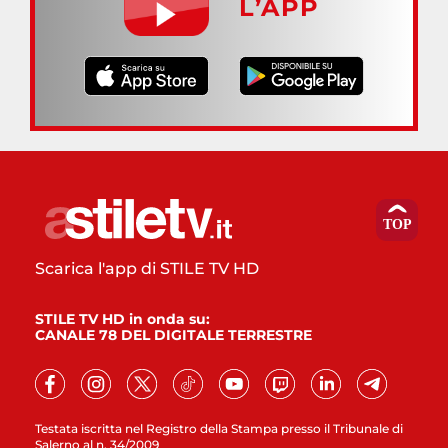
L’APP
Scarica l'app di STILE TV HD
STILE TV HD in onda su:
CANALE 78 DEL DIGITALE TERRESTRE
Testata iscritta nel Registro della Stampa presso il Tribunale di
Salerno al n. 34/2009