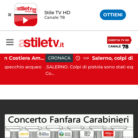
Stile TV HD
OTTIENI
Canale 78
Gozzo affonda in Costiera Amalfitana: occupanti soccorsi da altri natanti
CRONACA
16:43
hio acqueo
.SALERNO. Colpi di pistola sono stati esplosi in vi
Co...