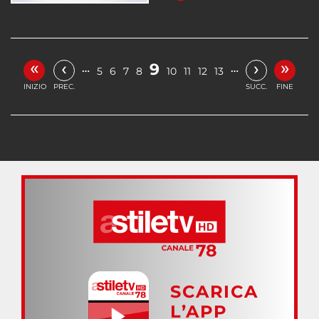
«
»
‹
›
9
…
…
5
6
7
8
10
11
12
13
INIZIO
PREC.
SUCC.
FINE
SCARICA
L’APP