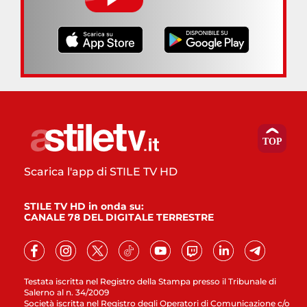
Scarica l'app di STILE TV HD
STILE TV HD in onda su:
CANALE 78 DEL DIGITALE TERRESTRE
Testata iscritta nel Registro della Stampa presso il Tribunale di
Salerno al n. 34/2009
Società iscritta nel Registro degli Operatori di Comunicazione c/o