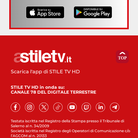
Scarica l'app di STILE TV HD
STILE TV HD in onda su:
CANALE 78 DEL DIGITALE TERRESTRE
Testata iscritta nel Registro della Stampa presso il Tribunale di
Salerno al n. 34/2009
Società iscritta nel Registro degli Operatori di Comunicazione c/o
l’AGCOM al n. 20133