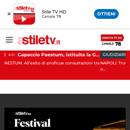
Stile TV HD
OTTIENI
Canale 78
Capaccio Paestum, istituita la Guardia Medica Turistica presso il Psaut di Piazza Santini
GIUDIZIARIA
13:26
sito di proficue consultazioni tra
NAPOLI. Trovato l'accordo pe
o...