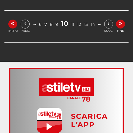
«
»
‹
›
10
…
…
6
7
8
9
11
12
13
14
INIZIO
PREC.
SUCC.
FINE
SCARICA
L’APP