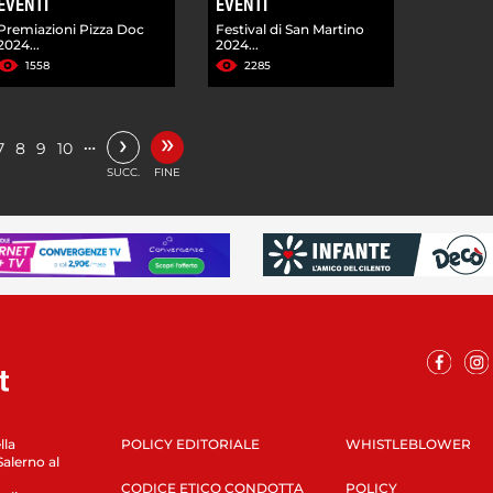
EVENTI
EVENTI
Premiazioni Pizza Doc
Festival di San Martino
2024...
2024...
1558
2285
»
›
…
7
8
9
10
SUCC.
FINE
lla
POLICY EDITORIALE
WHISTLEBLOWER
Salerno al
CODICE ETICO CONDOTTA
POLICY