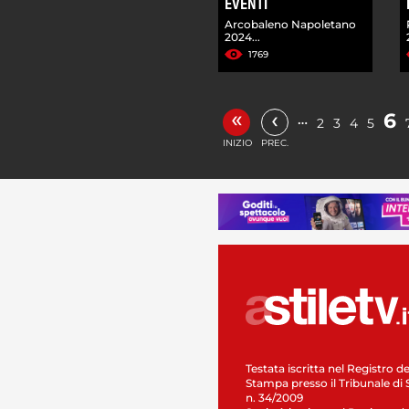
EVENTI
Arcobaleno Napoletano
2024...
1769
«
‹
6
…
2
3
4
5
INIZIO
PREC.
Testata iscritta nel Registro de
Stampa presso il Tribunale di 
n. 34/2009