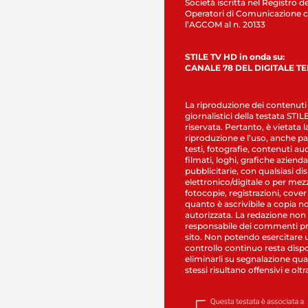
Società iscritta nel Registro de
Operatori di Comunicazione c
l’AGCOM al n. 20133
STILE TV HD in onda su:
CANALE 78 DEL DIGITALE T
La riproduzione dei contenuti
giornalistici della testata STI
riservata. Pertanto, è vietata l
riproduzione e l’uso, anche par
testi, fotografie, contenuti au
filmati, loghi, grafiche aziendal
pubblicitarie, con qualsiasi di
elettronico/digitale o per mez
fotocopie, registrazioni, cover
quanto è ascrivibile a copia n
autorizzata. La redazione non
responsabile dei commenti pr
sito. Non potendo esercitare 
controllo continuo resta dispo
eliminarli su segnalazione qual
stessi risultano offensivi e oltr