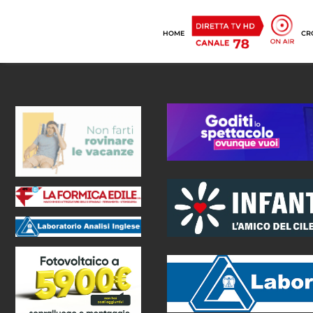
HOME
CR