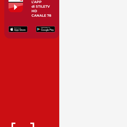
L’APP
di STILETV
HD
CANALE 78