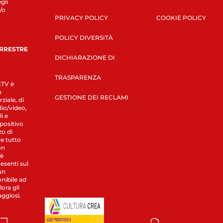
gli
/o
PRIVACY POLICY
COOKIE POLICY
POLICY DIVERSITÀ
ERRESTRE
DICHIARAZIONE DI
TRASPARENZA
LETV è
a
GESTIONE DEI RECLAMI
ziale, di
dio/video,
i e
spositivo
zo di
 e tutto
on
 è
esenti sul
un
nibile ad
ora gli
aggiosi.