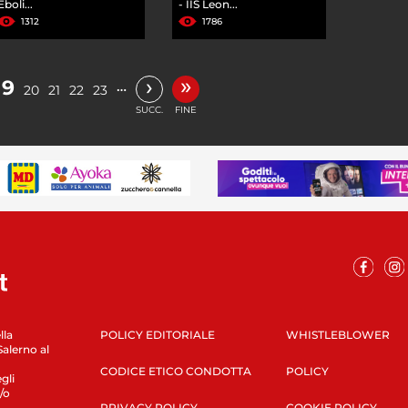
Eboli...
- IIS Leon...
1312
1786
»
›
19
…
20
21
22
23
SUCC.
FINE
lla
POLICY EDITORIALE
WHISTLEBLOWER
Salerno al
CODICE ETICO CONDOTTA
POLICY
gli
/o
PRIVACY POLICY
COOKIE POLICY