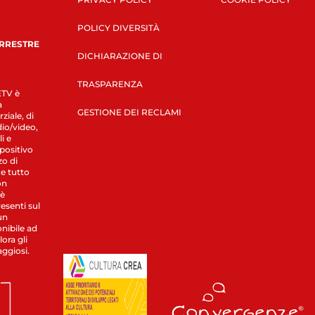
POLICY DIVERSITÀ
ERRESTRE
DICHIARAZIONE DI
TRASPARENZA
LETV è
a
GESTIONE DEI RECLAMI
ziale, di
dio/video,
i e
spositivo
zo di
 e tutto
on
 è
esenti sul
un
nibile ad
ora gli
aggiosi.