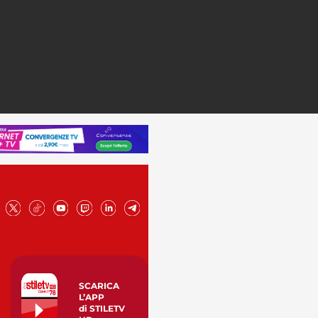
SCARICA
L’APP
di STILETV