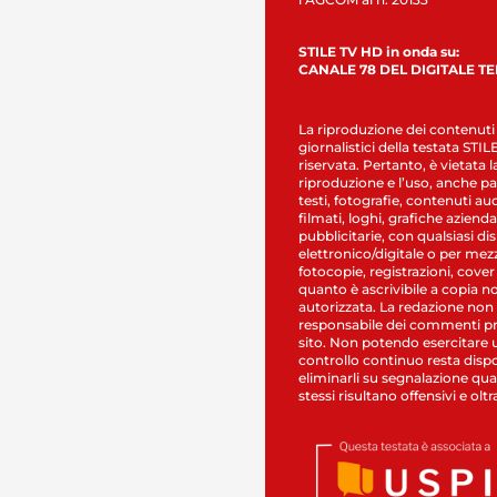
STILE TV HD in onda su:
CANALE 78 DEL DIGITALE T
La riproduzione dei contenuti
giornalistici della testata STI
riservata. Pertanto, è vietata l
riproduzione e l’uso, anche par
testi, fotografie, contenuti au
filmati, loghi, grafiche aziendal
pubblicitarie, con qualsiasi di
elettronico/digitale o per mez
fotocopie, registrazioni, cover
quanto è ascrivibile a copia n
autorizzata. La redazione non
responsabile dei commenti pr
sito. Non potendo esercitare 
controllo continuo resta dispo
eliminarli su segnalazione qual
stessi risultano offensivi e oltr