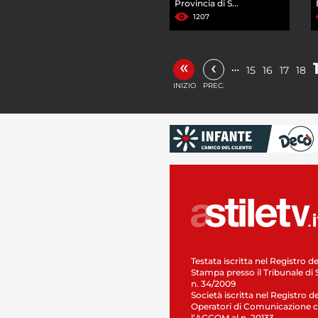
Provincia di S...
1207
«
‹
…
15
16
17
18
INIZIO
PREC.
Testata iscritta nel Registro de
Stampa presso il Tribunale di 
n. 34/2009
Società iscritta nel Registro de
Operatori di Comunicazione c
l’AGCOM al n. 20133