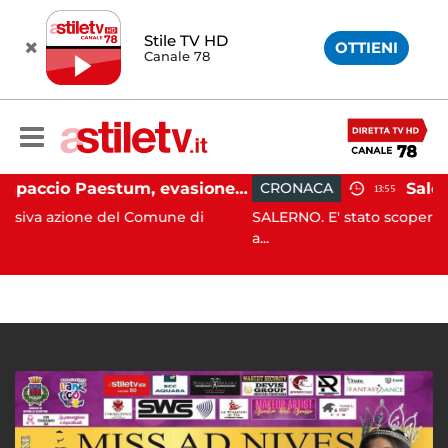
Stile TV HD
OTTIENI
Canale 78
Capaccio Paestum, evasione tassa di soggiorno: scoperte 49 strutture fantasma, elevate 132 sanzioni
CRONACA
13:55
e del Comune di
SALERNO. E' stato scoperto solo all'alba
a...