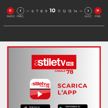
«
»
‹
›
10
…
…
6
7
8
9
11
12
13
14
INIZIO
PREC.
SUCC.
FINE
SCARICA
L’APP