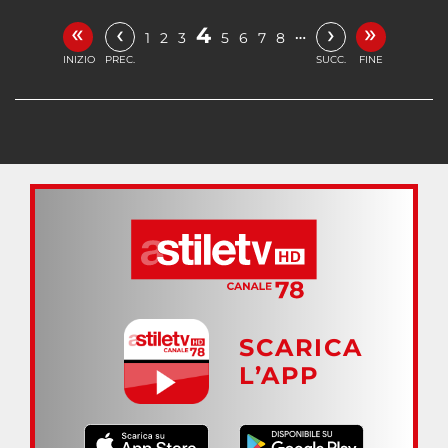
«
»
‹
›
4
…
1
2
3
5
6
7
8
INIZIO
PREC.
SUCC.
FINE
SCARICA
L’APP