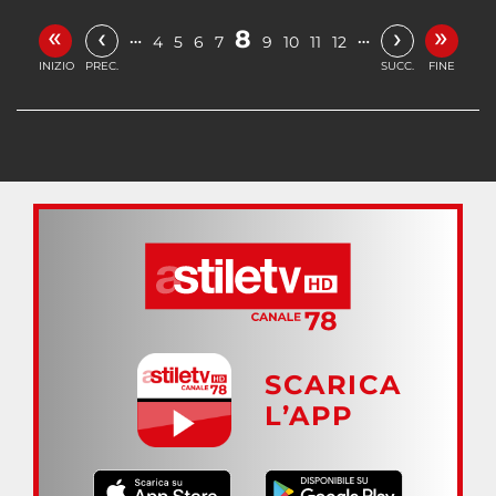
«
»
‹
›
8
…
…
4
5
6
7
9
10
11
12
INIZIO
PREC.
SUCC.
FINE
SCARICA
L’APP