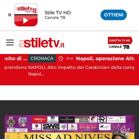
Stile TV HD
OTTIENI
Canale 78
Aversa, abbandono illecito di rifiuti: uomo sorpreso dai carabinieri
CRONACA
09:13
rendono
NAPOLI. Alto impatto dei Carabinieri della compagnia 
Napol...