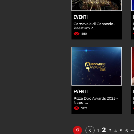
EVENTI
Carnevale di Capaccio-
Paestum 2...
880
EVENTI
Pizza Doc Awards 2025 -
Napoli...
707
«
‹
2
1
3
4
5
6