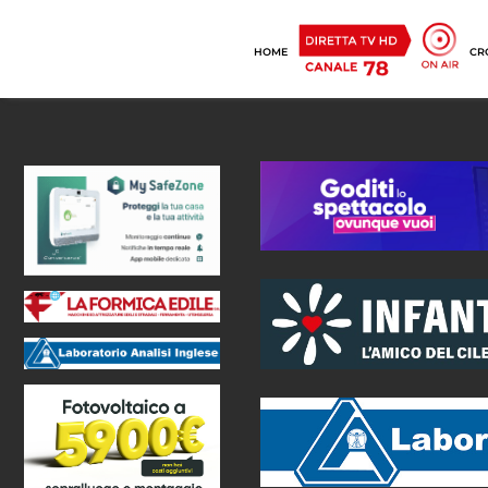
HOME
CR