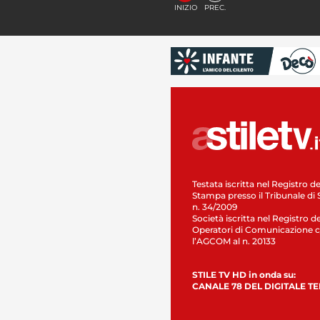
INIZIO
PREC.
Testata iscritta nel Registro de
Stampa presso il Tribunale di 
n. 34/2009
Società iscritta nel Registro de
Operatori di Comunicazione c
l’AGCOM al n. 20133
STILE TV HD in onda su:
CANALE 78 DEL DIGITALE T