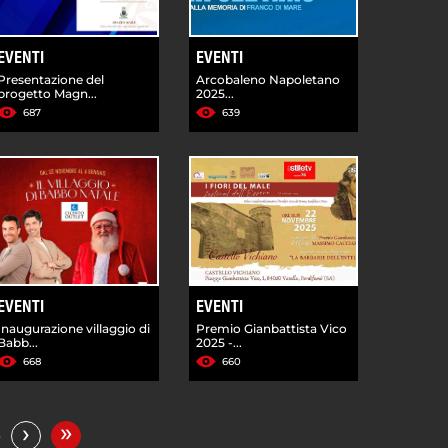
EVENTI
EVENTI
Presentazione del
Arcobaleno Napoletano
progetto Magn...
2025...
687
639
EVENTI
EVENTI
Inaugurazione villaggio di
Premio Gianbattista Vico
Babb...
2025 -...
668
660
»
›
…