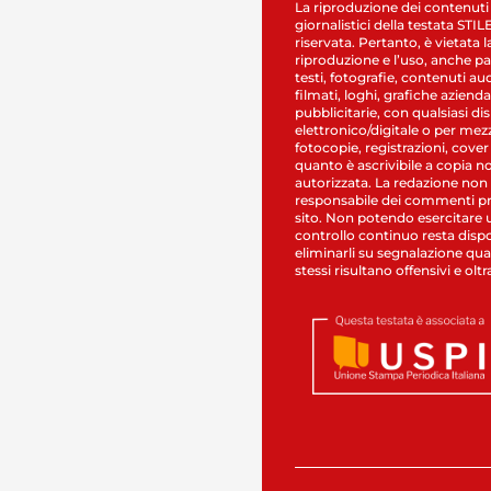
La riproduzione dei contenuti
giornalistici della testata STI
riservata. Pertanto, è vietata l
riproduzione e l’uso, anche par
testi, fotografie, contenuti au
filmati, loghi, grafiche aziendal
pubblicitarie, con qualsiasi di
elettronico/digitale o per mez
fotocopie, registrazioni, cover
quanto è ascrivibile a copia n
autorizzata. La redazione non
responsabile dei commenti pr
sito. Non potendo esercitare 
controllo continuo resta dispo
eliminarli su segnalazione qual
stessi risultano offensivi e oltr