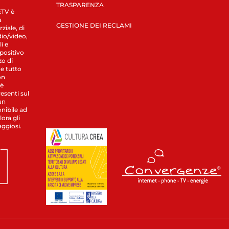
TRASPARENZA
LETV è
a
GESTIONE DEI RECLAMI
ziale, di
dio/video,
i e
spositivo
zo di
 e tutto
on
 è
esenti sul
un
nibile ad
ora gli
aggiosi.