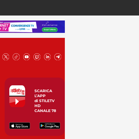
SCARICA
L’APP
di STILETV
HD
CANALE 78