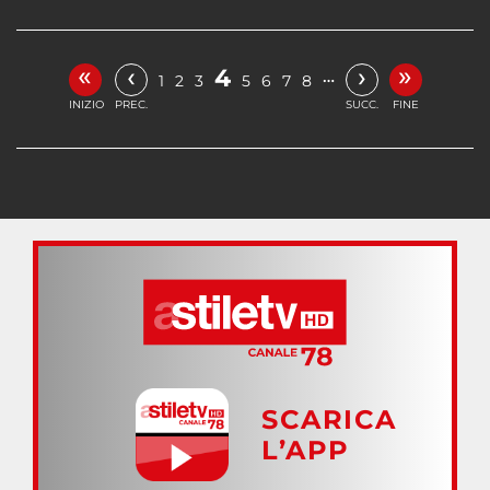
«
»
‹
›
4
…
1
2
3
5
6
7
8
INIZIO
PREC.
SUCC.
FINE
SCARICA
L’APP