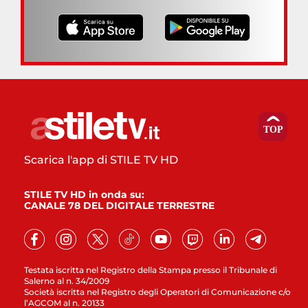
Scarica l'app di STILE TV HD
STILE TV HD in onda su:
CANALE 78 DEL DIGITALE TERRESTRE
Testata iscritta nel Registro della Stampa presso il Tribunale di
Salerno al n. 34/2009
Società iscritta nel Registro degli Operatori di Comunicazione c/o
l’AGCOM al n. 20133