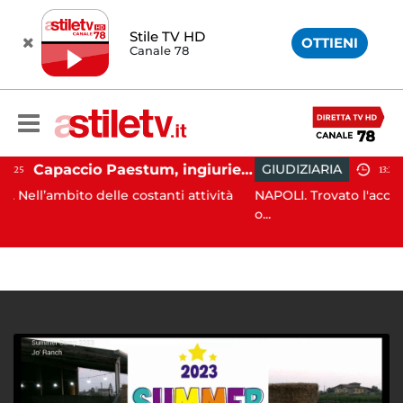
Stile TV HD
OTTIENI
Canale 78
Capaccio Paestum, ingiurie alla Polizia Municipale sui social: indagato un cittadino
GIUDIZIARIA
13:26
elle costanti attività
NAPOLI. Trovato l'accordo per il risa
o...