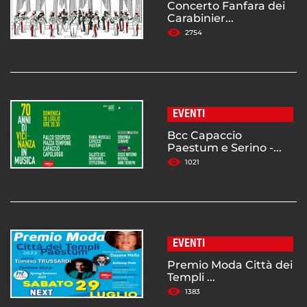
Concerto Fanfara dei
Carabinier...
2754
EVENTI
Bcc Capaccio
Paestum e Serino -...
1021
EVENTI
Premio Moda Città dei
Templi ...
1383