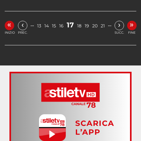
«
»
‹
›
17
…
…
13
14
15
16
18
19
20
21
INIZIO
PREC.
SUCC.
FINE
SCARICA
L’APP