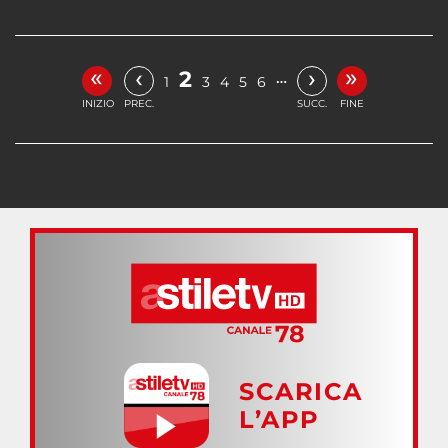
«
»
‹
›
2
…
1
3
4
5
6
INIZIO
PREC.
SUCC.
FINE
SCARICA
L’APP