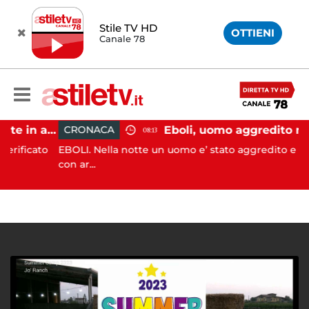
Stile TV HD
OTTIENI
Canale 78
Pontecagnano, incidente in autostrada: 5 giovani feriti
CRONACA
08:13
icato
EBOLI. Nella notte un uomo e’ stato aggredito e ferito
con ar...