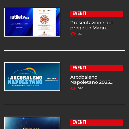
EVENTI
Presentazione del
progetto Magn...
691
EVENTI
Arcobaleno
Napoletano 2025...
646
EVENTI