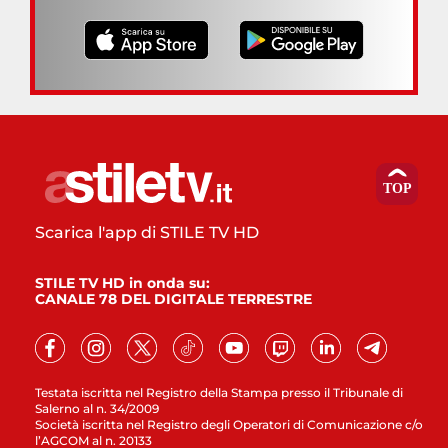
Scarica l'app di STILE TV HD
STILE TV HD in onda su:
CANALE 78 DEL DIGITALE TERRESTRE
Testata iscritta nel Registro della Stampa presso il Tribunale di
Salerno al n. 34/2009
Società iscritta nel Registro degli Operatori di Comunicazione c/o
l’AGCOM al n. 20133