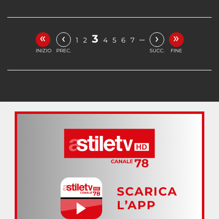
«
»
‹
›
3
…
1
2
4
5
6
7
INIZIO
PREC.
SUCC.
FINE
SCARICA
L’APP