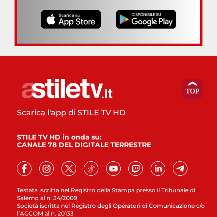
Scarica l'app di STILE TV HD
STILE TV HD in onda su:
CANALE 78 DEL DIGITALE TERRESTRE
Testata iscritta nel Registro della Stampa presso il Tribunale di
Salerno al n. 34/2009
Società iscritta nel Registro degli Operatori di Comunicazione c/o
l’AGCOM al n. 20133