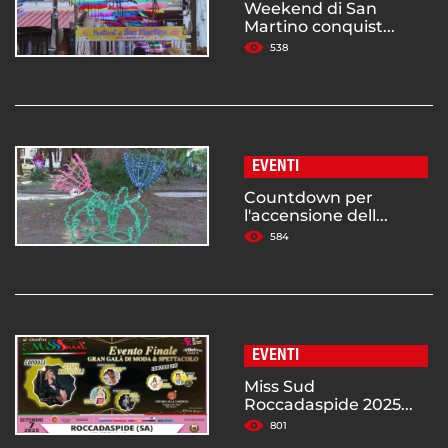
Weekend di San
Martino conquist...
538
EVENTI
Countdown per
l'accensione dell...
584
EVENTI
Miss Sud
Roccadaspide 2025...
801