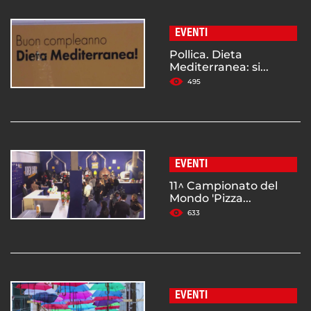
EVENTI
Pollica. Dieta
Mediterranea: si...
495
EVENTI
11^ Campionato del
Mondo 'Pizza...
633
EVENTI