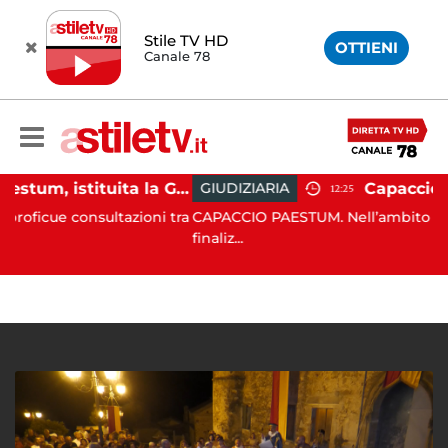
Stile TV HD
OTTIENI
Canale 78
Capaccio Paestum, istituita la Guardia Medica Turistica presso il Psaut di Piazza Santini
GIUDIZIARIA
12:25
nsultazioni tra
CAPACCIO PAESTUM. Nell’ambito delle costanti 
finaliz...