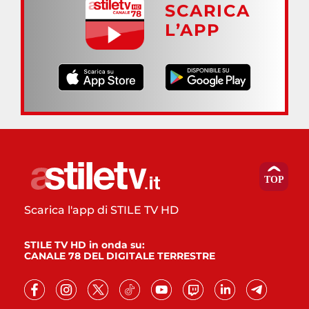
SCARICA
L’APP
Scarica l'app di STILE TV HD
STILE TV HD in onda su:
CANALE 78 DEL DIGITALE TERRESTRE