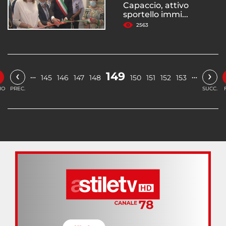
Capaccio, attivo
sportello immi...
2563
‹
›
149
…
…
145
146
147
148
150
151
152
153
IO
PREC.
SUCC.