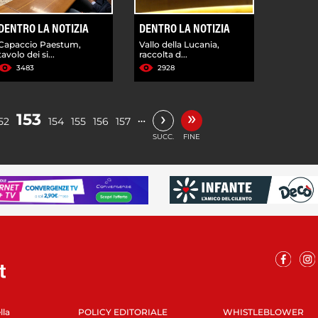
DENTRO LA NOTIZIA
DENTRO LA NOTIZIA
Capaccio Paestum,
Vallo della Lucania,
tavolo dei si...
raccolta d...
3483
2928
»
›
153
…
52
154
155
156
157
SUCC.
FINE
lla
POLICY EDITORIALE
WHISTLEBLOWER