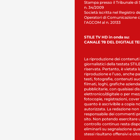
Stampa presso il Tribunale di 
n. 34/2009
Società iscritta nel Registro de
Operatori di Comunicazione c
l’AGCOM al n. 20133
STILE TV HD in onda su:
CANALE 78 DEL DIGITALE T
La riproduzione dei contenuti
giornalistici della testata STI
riservata. Pertanto, è vietata l
riproduzione e l’uso, anche par
testi, fotografie, contenuti au
filmati, loghi, grafiche aziendal
pubblicitarie, con qualsiasi di
elettronico/digitale o per mez
fotocopie, registrazioni, cover
quanto è ascrivibile a copia n
autorizzata. La redazione non
responsabile dei commenti pr
sito. Non potendo esercitare 
controllo continuo resta dispo
eliminarli su segnalazione qual
stessi risultano offensivi e oltr