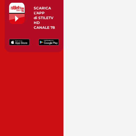
SCARICA
L’APP
di STILETV
HD
CANALE 78