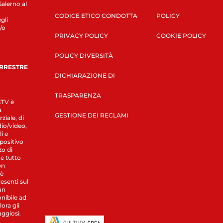
Salerno al
CODICE ETICO CONDOTTA
POLICY
gli
/o
PRIVACY POLICY
COOKIE POLICY
POLICY DIVERSITÀ
ERRESTRE
DICHIARAZIONE DI
TRASPARENZA
LETV è
a
GESTIONE DEI RECLAMI
ziale, di
dio/video,
i e
spositivo
zo di
 e tutto
on
 è
esenti sul
un
nibile ad
ora gli
aggiosi.