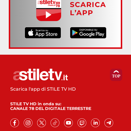
SCARICA
L’APP
Scarica l'app di STILE TV HD
STILE TV HD in onda su:
CANALE 78 DEL DIGITALE TERRESTRE