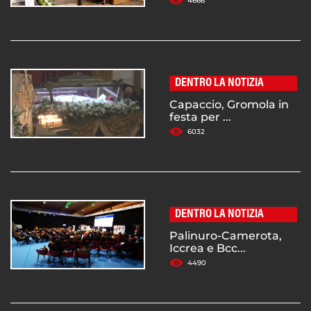
4666
DENTRO LA NOTIZIA
Capaccio, Gromola in
festa per ...
6032
DENTRO LA NOTIZIA
Palinuro-Camerota,
Iccrea e Bcc...
4490