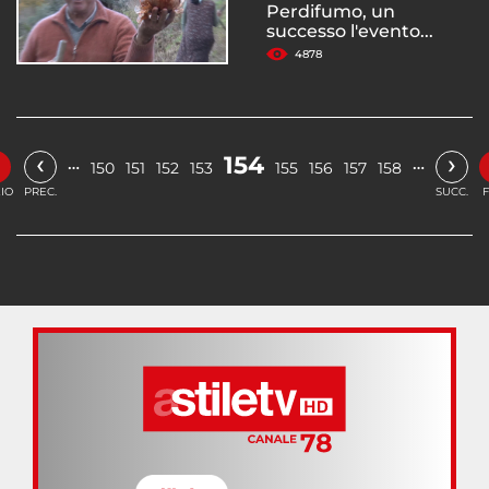
Perdifumo, un
successo l'evento...
4878
«
‹
›
154
…
…
150
151
152
153
155
156
157
158
ZIO
PREC.
SUCC.
F