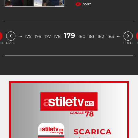
5507
‹
›
179
…
…
175
176
177
178
180
181
182
183
IO
PREC.
SUCC.
SCARICA