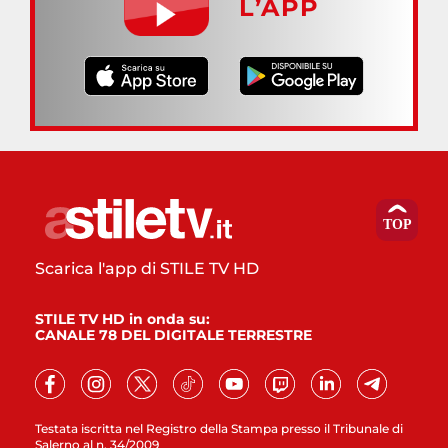
L’APP
Scarica l'app di STILE TV HD
STILE TV HD in onda su:
CANALE 78 DEL DIGITALE TERRESTRE
Testata iscritta nel Registro della Stampa presso il Tribunale di
Salerno al n. 34/2009