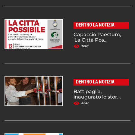
DENTRO LA NOTIZIA
Capaccio Paestum,
'La Città Pos...
3667
DENTRO LA NOTIZIA
Battipaglia,
inaugurato lo stor...
4846