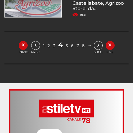
Castellabate, Agrizoo
Store: da...
958
«
»
‹
›
4
…
1
2
3
5
6
7
8
INIZIO
PREC.
SUCC.
FINE