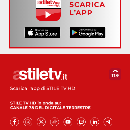
SCARICA
L’APP
Scarica l'app di STILE TV HD
STILE TV HD in onda su:
CANALE 78 DEL DIGITALE TERRESTRE