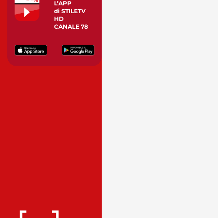
L’APP
di STILETV
HD
CANALE 78