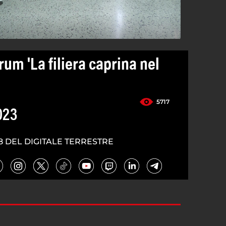
um 'La filiera caprina nel
'
5717
023
8 DEL DIGITALE TERRESTRE