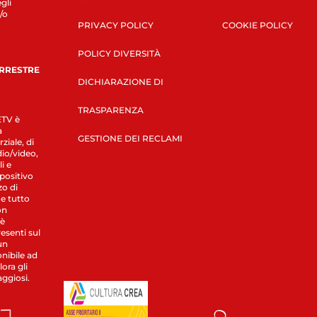
gli
/o
PRIVACY POLICY
COOKIE POLICY
POLICY DIVERSITÀ
ERRESTRE
DICHIARAZIONE DI
TRASPARENZA
LETV è
a
GESTIONE DEI RECLAMI
ziale, di
dio/video,
i e
spositivo
zo di
 e tutto
on
 è
esenti sul
un
nibile ad
ora gli
aggiosi.