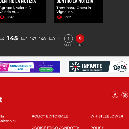
DENTRO LA NOTIZIA
DENTRO LA NOTIZIA
Agropoli, Valerio Di
Trentinara, 'Opera in
Valerio nu...
Vigna' or...
5040
3382
»
›
145
…
44
146
147
148
149
SUCC.
FINE
lla
POLICY EDITORIALE
WHISTLEBLOWER
Salerno al
CODICE ETICO CONDOTTA
POLICY