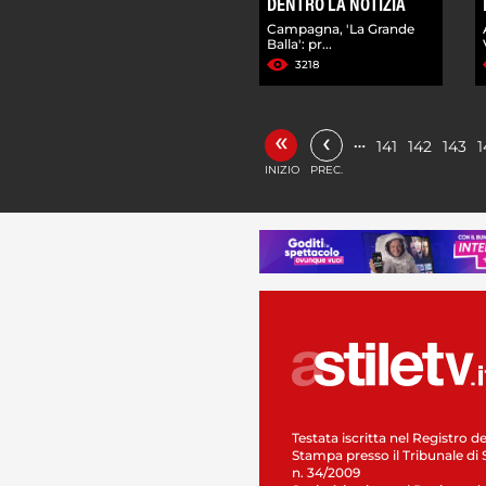
DENTRO LA NOTIZIA
Campagna, 'La Grande
Balla': pr...
3218
«
‹
…
141
142
143
1
INIZIO
PREC.
Testata iscritta nel Registro de
Stampa presso il Tribunale di 
n. 34/2009