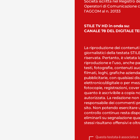
Società iscritta nel Registro de
Operatori di Comunicazione c
l’AGCOM al n. 20133
STILE TV HD in onda su:
CANALE 78 DEL DIGITALE T
La riproduzione dei contenuti
giornalistici della testata STI
riservata. Pertanto, è vietata l
riproduzione e l’uso, anche par
testi, fotografie, contenuti au
filmati, loghi, grafiche aziendal
pubblicitarie, con qualsiasi di
elettronico/digitale o per mez
fotocopie, registrazioni, cover
quanto è ascrivibile a copia n
autorizzata. La redazione non
responsabile dei commenti pr
sito. Non potendo esercitare 
controllo continuo resta dispo
eliminarli su segnalazione qual
stessi risultano offensivi e oltr