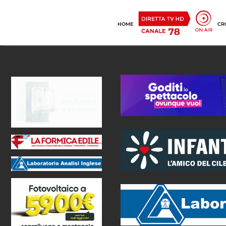
HOME
CR