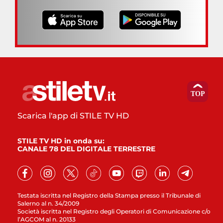
Scarica l'app di STILE TV HD
STILE TV HD in onda su:
CANALE 78 DEL DIGITALE TERRESTRE
Testata iscritta nel Registro della Stampa presso il Tribunale di
Salerno al n. 34/2009
Società iscritta nel Registro degli Operatori di Comunicazione c/o
l’AGCOM al n. 20133