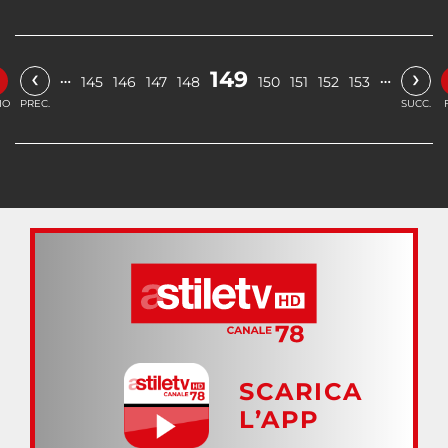
‹
›
149
…
…
145
146
147
148
150
151
152
153
IO
PREC.
SUCC.
SCARICA
L’APP