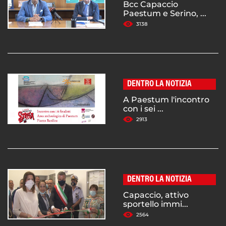
Bcc Capaccio
Paestum e Serino, ...
3138
DENTRO LA NOTIZIA
A Paestum l'incontro
con i sei ...
2913
DENTRO LA NOTIZIA
Capaccio, attivo
sportello immi...
2564