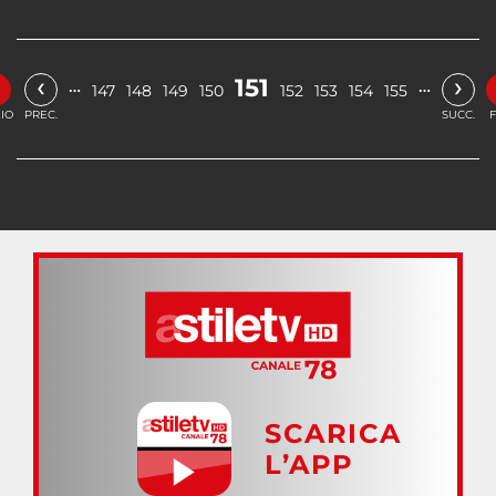
«
‹
›
151
…
…
147
148
149
150
152
153
154
155
ZIO
PREC.
SUCC.
F
SCARICA
L’APP