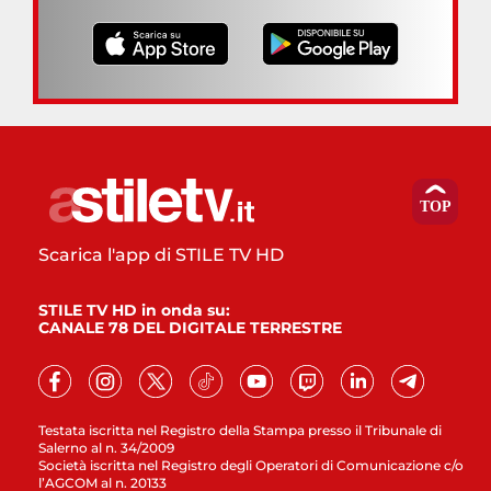
Scarica l'app di STILE TV HD
STILE TV HD in onda su:
CANALE 78 DEL DIGITALE TERRESTRE
Testata iscritta nel Registro della Stampa presso il Tribunale di
Salerno al n. 34/2009
Società iscritta nel Registro degli Operatori di Comunicazione c/o
l’AGCOM al n. 20133