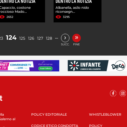
DENTRO LA NOTIZIA
DENTRO LA NOTIZIA
Capaccio, costone
Albanella, asilo nido
roccioso Mado...
riconsegn...
2652
3295
»
›
124
…
23
125
126
127
128
SUCC.
FINE
lla
POLICY EDITORIALE
WHISTLEBLOWER
Salerno al
CODICE ETICO CONDOTTA
POLICY