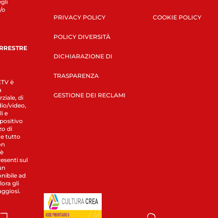
gli
/o
PRIVACY POLICY
COOKIE POLICY
POLICY DIVERSITÀ
ERRESTRE
DICHIARAZIONE DI
TRASPARENZA
LETV è
a
GESTIONE DEI RECLAMI
ziale, di
dio/video,
i e
spositivo
zo di
 e tutto
on
 è
esenti sul
un
nibile ad
ora gli
aggiosi.