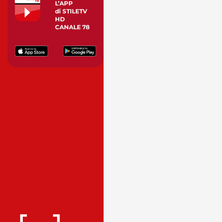
L’APP
di STILETV
HD
CANALE 78