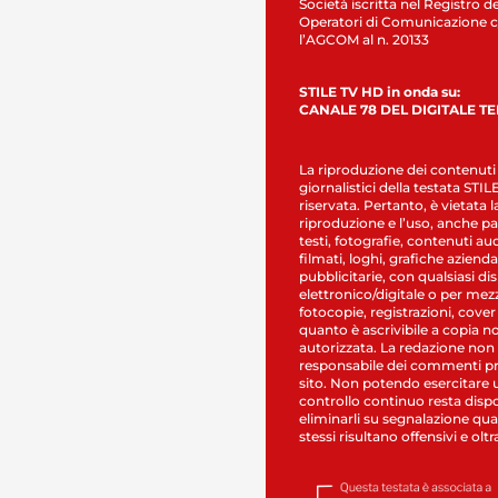
Società iscritta nel Registro de
Operatori di Comunicazione c
l’AGCOM al n. 20133
STILE TV HD in onda su:
CANALE 78 DEL DIGITALE T
La riproduzione dei contenuti
giornalistici della testata STI
riservata. Pertanto, è vietata l
riproduzione e l’uso, anche par
testi, fotografie, contenuti au
filmati, loghi, grafiche aziendal
pubblicitarie, con qualsiasi di
elettronico/digitale o per mez
fotocopie, registrazioni, cover
quanto è ascrivibile a copia n
autorizzata. La redazione non
responsabile dei commenti pr
sito. Non potendo esercitare 
controllo continuo resta dispo
eliminarli su segnalazione qual
stessi risultano offensivi e oltr