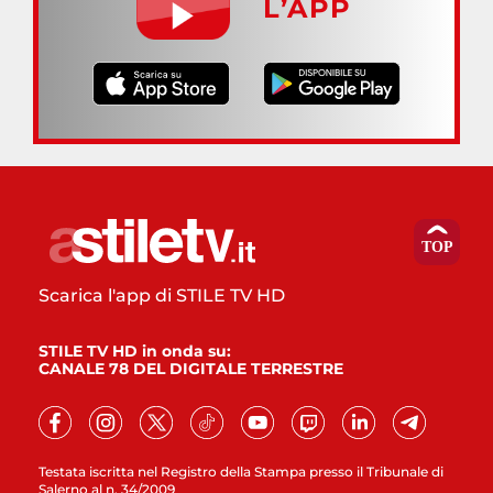
L’APP
Scarica l'app di STILE TV HD
STILE TV HD in onda su:
CANALE 78 DEL DIGITALE TERRESTRE
Testata iscritta nel Registro della Stampa presso il Tribunale di
Salerno al n. 34/2009