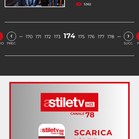
5362
«
‹
›
174
…
…
170
171
172
173
175
176
177
178
ZIO
PREC.
SUCC.
F
SCARICA