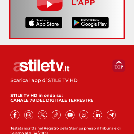
L’APP
Scarica l'app di STILE TV HD
STILE TV HD in onda su:
CANALE 78 DEL DIGITALE TERRESTRE
Testata iscritta nel Registro della Stampa presso il Tribunale di
Salerno al n. 34/2009