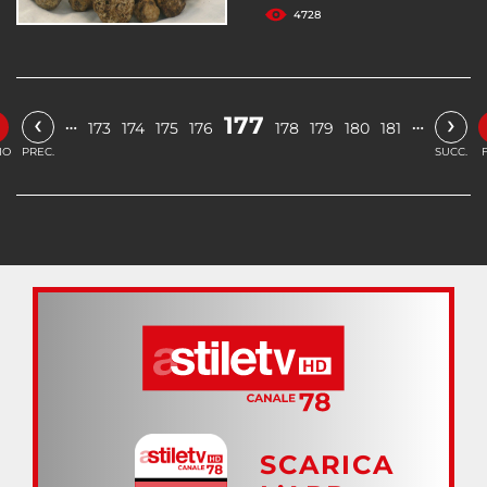
4728
‹
›
177
…
…
173
174
175
176
178
179
180
181
IO
PREC.
SUCC.
SCARICA