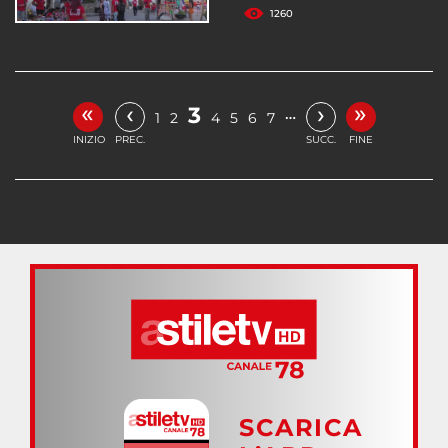
1260
«
»
‹
›
3
…
1
2
4
5
6
7
INIZIO
PREC.
SUCC.
FINE
SCARICA