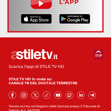
L’APP
Scarica l'app di STILE TV HD
STILE TV HD in onda su:
CANALE 78 DEL DIGITALE TERRESTRE
Testata iscritta nel Registro della Stampa presso il Tribunale di
Salerno al n. 34/2009