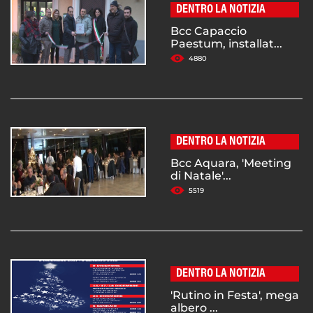
DENTRO LA NOTIZIA
Bcc Capaccio
Paestum, installat...
4880
DENTRO LA NOTIZIA
Bcc Aquara, 'Meeting
di Natale'...
5519
DENTRO LA NOTIZIA
'Rutino in Festa', mega
albero ...