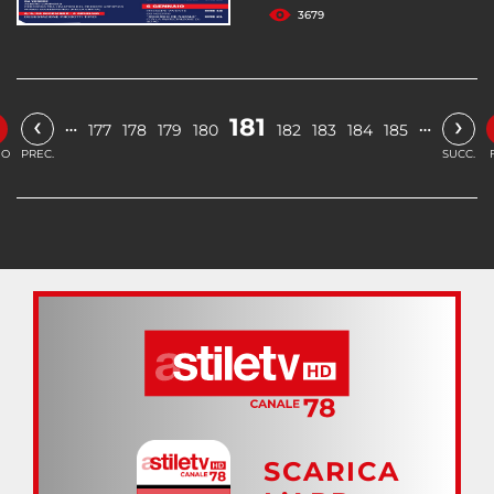
3679
‹
›
181
…
…
177
178
179
180
182
183
184
185
IO
PREC.
SUCC.
SCARICA