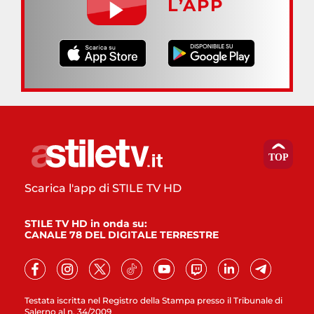
L’APP
Scarica l'app di STILE TV HD
STILE TV HD in onda su:
CANALE 78 DEL DIGITALE TERRESTRE
Testata iscritta nel Registro della Stampa presso il Tribunale di
Salerno al n. 34/2009