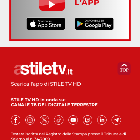
L’APP
Scarica l'app di STILE TV HD
STILE TV HD in onda su:
CANALE 78 DEL DIGITALE TERRESTRE
Testata iscritta nel Registro della Stampa presso il Tribunale di
Salerno al n. 34/2009