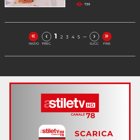
739
«
»
‹
›
1
…
2
3
4
5
INIZIO
PREC.
SUCC.
FINE
SCARICA