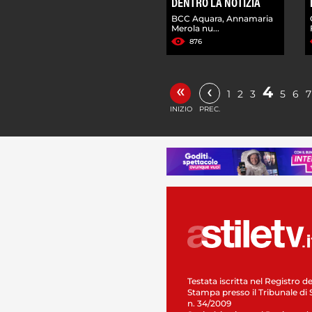
DENTRO LA NOTIZIA
BCC Aquara, Annamaria
Merola nu...
876
«
‹
4
1
2
3
5
6
7
INIZIO
PREC.
Testata iscritta nel Registro de
Stampa presso il Tribunale di 
n. 34/2009