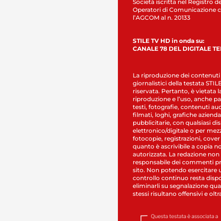
Società iscritta nel Registro de
Operatori di Comunicazione c
l’AGCOM al n. 20133
STILE TV HD in onda su:
CANALE 78 DEL DIGITALE T
La riproduzione dei contenuti
giornalistici della testata STI
riservata. Pertanto, è vietata l
riproduzione e l’uso, anche par
testi, fotografie, contenuti au
filmati, loghi, grafiche aziendal
pubblicitarie, con qualsiasi di
elettronico/digitale o per mez
fotocopie, registrazioni, cover
quanto è ascrivibile a copia n
autorizzata. La redazione non
responsabile dei commenti pr
sito. Non potendo esercitare 
controllo continuo resta dispo
eliminarli su segnalazione qual
stessi risultano offensivi e oltr