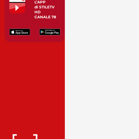
L’APP
di STILETV
HD
CANALE 78