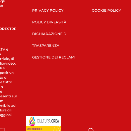
gli
/o
PRIVACY POLICY
COOKIE POLICY
POLICY DIVERSITÀ
ERRESTRE
DICHIARAZIONE DI
TRASPARENZA
LETV è
a
GESTIONE DEI RECLAMI
ziale, di
dio/video,
i e
spositivo
zo di
 e tutto
on
 è
esenti sul
un
nibile ad
ora gli
aggiosi.