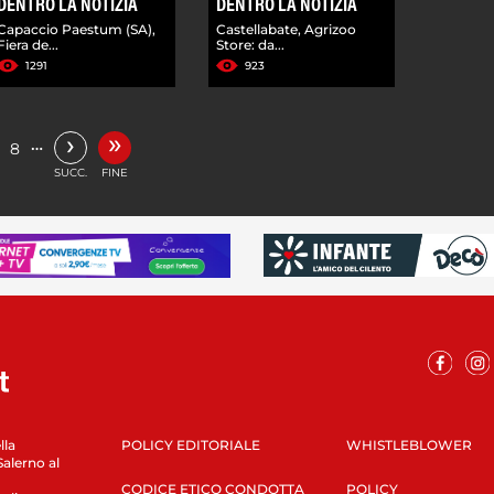
DENTRO LA NOTIZIA
DENTRO LA NOTIZIA
Capaccio Paestum (SA),
Castellabate, Agrizoo
Fiera de...
Store: da...
1291
923
»
›
…
8
SUCC.
FINE
lla
POLICY EDITORIALE
WHISTLEBLOWER
Salerno al
CODICE ETICO CONDOTTA
POLICY