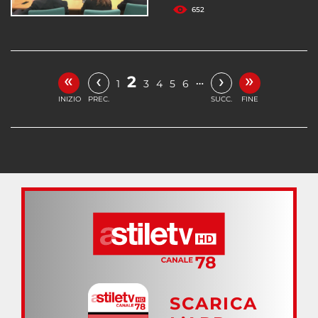
652
«
»
‹
›
2
…
1
3
4
5
6
INIZIO
PREC.
SUCC.
FINE
SCARICA