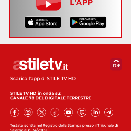
L’APP
Scarica l'app di STILE TV HD
STILE TV HD in onda su:
CANALE 78 DEL DIGITALE TERRESTRE
Testata iscritta nel Registro della Stampa presso il Tribunale di
Salerno al n. 34/2009