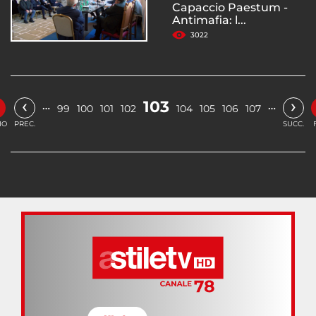
Capaccio Paestum -
Antimafia: l...
3022
‹
›
103
…
…
99
100
101
102
104
105
106
107
IO
PREC.
SUCC.