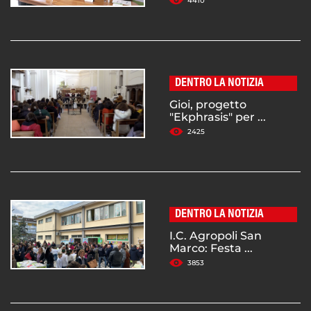
4410
DENTRO LA NOTIZIA
Gioi, progetto
"Ekphrasis" per ...
2425
DENTRO LA NOTIZIA
I.C. Agropoli San
Marco: Festa ...
3853