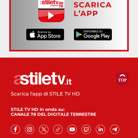
SCARICA
L’APP
Scarica l'app di STILE TV HD
STILE TV HD in onda su:
CANALE 78 DEL DIGITALE TERRESTRE