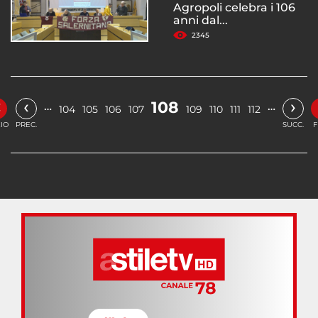
Agropoli celebra i 106
anni dal...
2345
«
‹
›
108
…
…
104
105
106
107
109
110
111
112
ZIO
PREC.
SUCC.
F