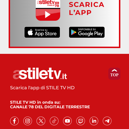
SCARICA
L’APP
Scarica l'app di STILE TV HD
STILE TV HD in onda su:
CANALE 78 DEL DIGITALE TERRESTRE