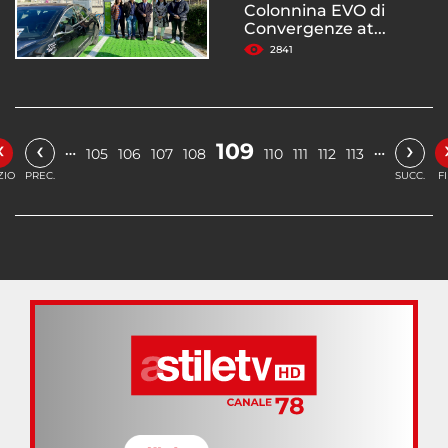
Colonnina EVO di
Convergenze at...
2841
«
‹
›
109
…
…
105
106
107
108
110
111
112
113
ZIO
PREC.
SUCC.
F