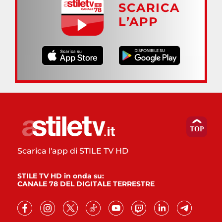
SCARICA
L’APP
Scarica l'app di STILE TV HD
STILE TV HD in onda su:
CANALE 78 DEL DIGITALE TERRESTRE