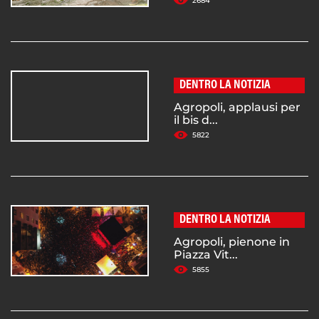
2684
DENTRO LA NOTIZIA
Agropoli, applausi per
il bis d...
5822
DENTRO LA NOTIZIA
Agropoli, pienone in
Piazza Vit...
5855