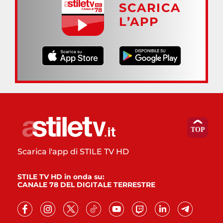
SCARICA
L’APP
Scarica l'app di STILE TV HD
STILE TV HD in onda su:
CANALE 78 DEL DIGITALE TERRESTRE