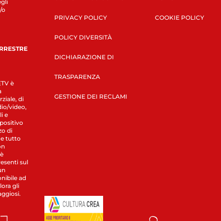
gli
/o
PRIVACY POLICY
COOKIE POLICY
POLICY DIVERSITÀ
ERRESTRE
DICHIARAZIONE DI
TRASPARENZA
LETV è
a
GESTIONE DEI RECLAMI
ziale, di
dio/video,
i e
spositivo
zo di
 e tutto
on
 è
esenti sul
un
nibile ad
ora gli
aggiosi.