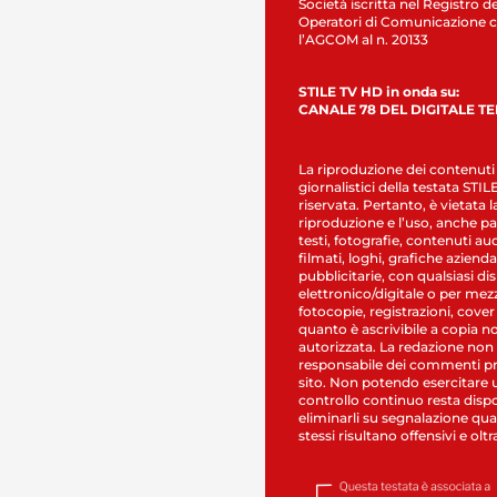
Società iscritta nel Registro de
Operatori di Comunicazione c
l’AGCOM al n. 20133
STILE TV HD in onda su:
CANALE 78 DEL DIGITALE T
La riproduzione dei contenuti
giornalistici della testata STI
riservata. Pertanto, è vietata l
riproduzione e l’uso, anche par
testi, fotografie, contenuti au
filmati, loghi, grafiche aziendal
pubblicitarie, con qualsiasi di
elettronico/digitale o per mez
fotocopie, registrazioni, cover
quanto è ascrivibile a copia n
autorizzata. La redazione non
responsabile dei commenti pr
sito. Non potendo esercitare 
controllo continuo resta dispo
eliminarli su segnalazione qual
stessi risultano offensivi e oltr