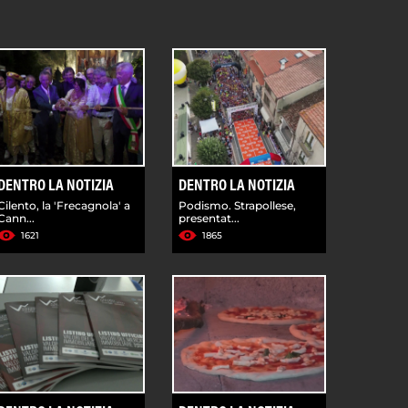
DENTRO LA NOTIZIA
DENTRO LA NOTIZIA
Cilento, la 'Frecagnola' a
Podismo. Strapollese,
Cann...
presentat...
1621
1865