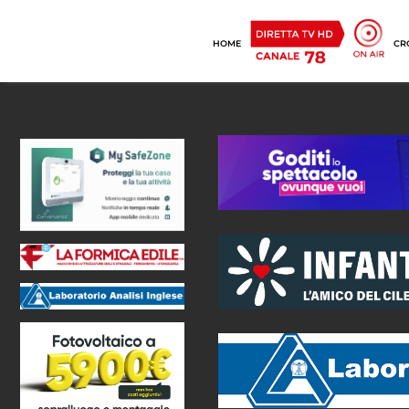
HOME
CR