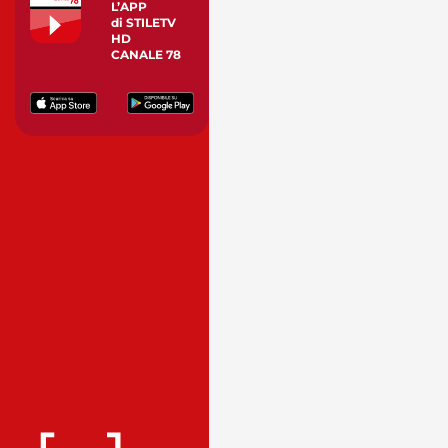
L’APP
di STILETV
HD
CANALE 78