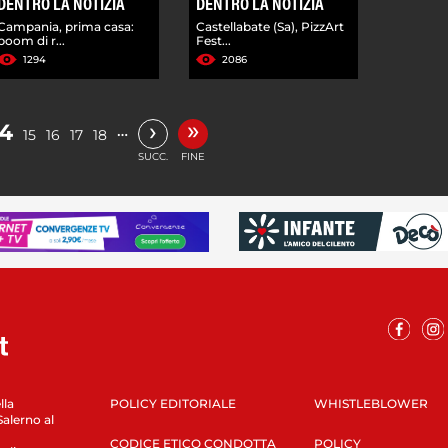
DENTRO LA NOTIZIA
DENTRO LA NOTIZIA
Campania, prima casa:
Castellabate (Sa), PizzArt
boom di r...
Fest...
1294
2086
»
›
14
…
15
16
17
18
SUCC.
FINE
lla
POLICY EDITORIALE
WHISTLEBLOWER
Salerno al
CODICE ETICO CONDOTTA
POLICY