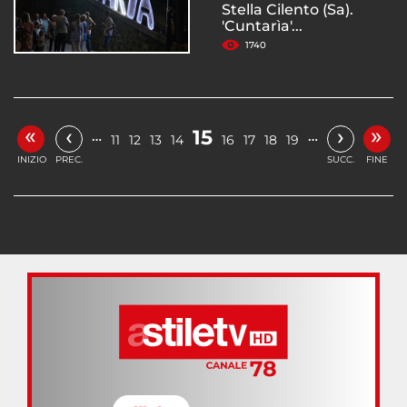
Stella Cilento (Sa).
'Cuntarìa'...
1740
«
»
‹
›
15
…
…
11
12
13
14
16
17
18
19
INIZIO
PREC.
SUCC.
FINE