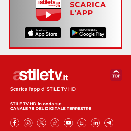
SCARICA
L’APP
Scarica l'app di STILE TV HD
STILE TV HD in onda su:
CANALE 78 DEL DIGITALE TERRESTRE