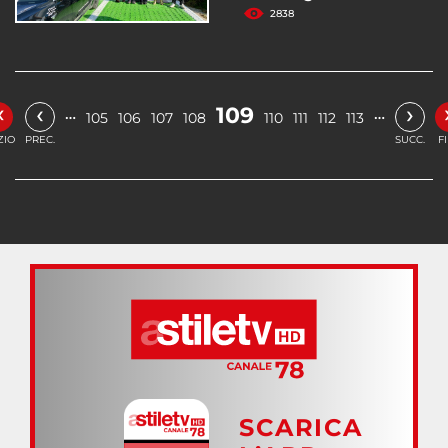
2838
«
‹
›
109
…
…
105
106
107
108
110
111
112
113
ZIO
PREC.
SUCC.
F
SCARICA