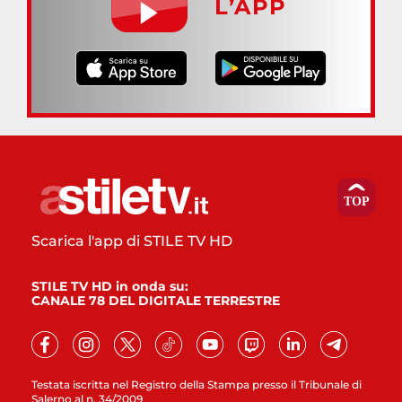
L’APP
Scarica l'app di STILE TV HD
STILE TV HD in onda su:
CANALE 78 DEL DIGITALE TERRESTRE
Testata iscritta nel Registro della Stampa presso il Tribunale di
Salerno al n. 34/2009