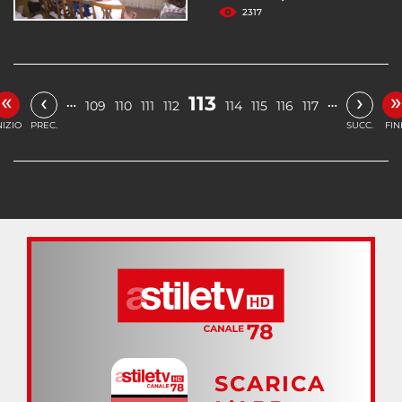
2317
«
»
‹
›
113
…
…
109
110
111
112
114
115
116
117
NIZIO
PREC.
SUCC.
FIN
SCARICA