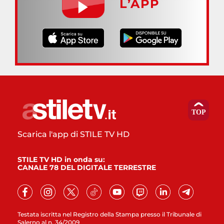
L’APP
Scarica l'app di STILE TV HD
STILE TV HD in onda su:
CANALE 78 DEL DIGITALE TERRESTRE
Testata iscritta nel Registro della Stampa presso il Tribunale di
Salerno al n. 34/2009